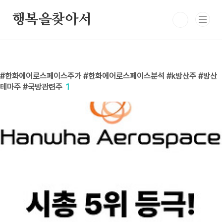
본문 바로가기
행복을찾아서
한화에어로스페이스주가 #한화에어로스페이스분석 #k방산주 #방산
테마주 #국방관련주
1